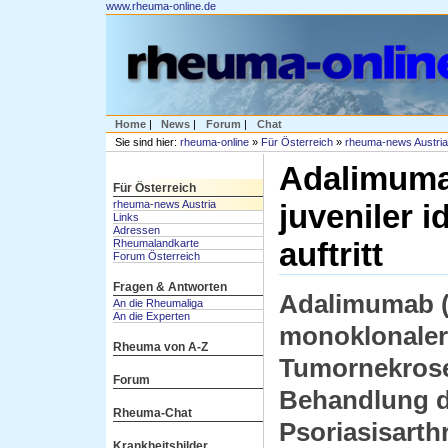
www.rheuma-online.de
Home
|
News
|
Forum
|
Chat
Sie sind hier:
rheuma-online
»
Für Österreich
»
rheuma-news Austria
Adalimumab
Für Österreich
rheuma-news Austria
juveniler i
Links
Adressen
auftritt
Rheumalandkarte
Forum Österreich
Fragen & Antworten
Adalimumab (
An die Rheumaliga
An die Experten
monoklonaler
Rheuma von A-Z
Tumornekrosef
Forum
Behandlung de
Rheuma-Chat
Psoriasisarth
Krankheitsbilder