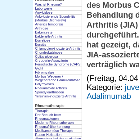
des Morbus Cr
Was ist Rheuma?
Laborwerte
Amyloidose
Behandlung de
Ankylosierende Spondylitis
(Morbus Bechterew)
Arthritis (JIA
Arteriitis temporalis
Arthrose
Bakercyste
durchgeführt
Bakterielle Arthritis
Borreliose
hat gezeigt, 
Bursitis
Chlamydien-induzierte Arthritis
JIA-assoziert
Chondrokalzinose
Colitis ulcerosa
Cryopyrin-Assoziierte
verträglich wa
Periodische Syndrome (CAPS)
Gicht
Fibromyalgie
(Freitag, 04.0
Morbus Wegener /
Wegenersche Granulomatose
Polymyositis
Kategorie:
juve
Rheumatoide Arthritis
Spondyloarthritiden
Adalimumab
Yersinien-induzierte Arthritis
Rheumatherapie
Therapie
Der Besuch beim
Rheumatologen
Moderne Rheumatherapie
Rheumafrüherkennung
Medikamentöse Therapie
Radon-Heilstollen
Akupunktur bei rheumatischen