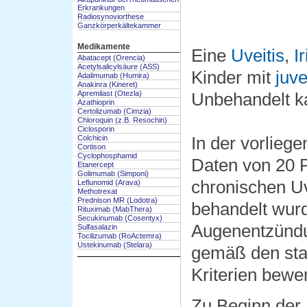
Erkrankungen
Radiosynoviorthese
Ganzkörperkältekammer
Medikamente
Eine
Uveitis
,
I
Abatacept (Orencia)
Acetylsalicylsäure (ASS)
Kinder mit
juve
Adalimumab (Humira)
Anakinra (Kineret)
Apremilast (Otezla)
Unbehandelt ka
Azathioprin
Certolizumab (Cimzia)
Chloroquin (z.B. Resochin)
Ciclosporin
Colchicin
In der vorlieg
Cortison
Cyclophosphamid
Daten von 20 P
Etanercept
Golimumab (Simponi)
chronischen Uv
Leflunomid (Arava)
Methotrexat
Prednison MR (Lodotra)
behandelt wurd
Rituximab (MabThera)
Secukinumab (Cosentyx)
Augenentzündu
Sulfasalazin
Tocilizumab (RoActemra)
Ustekinumab (Stelara)
gemäß den stan
Kriterien bewer
Zu Beginn der