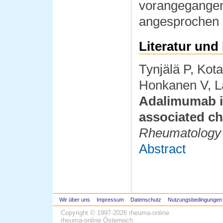
vorangegangen
angesprochen 
Literatur und
Tynjälä P, Kota
Honkanen V, L
Adalimumab in 
associated chr
Rheumatology
Abstract
Wir über uns
Impressum
Datenschutz
Nutzungsbedingungen
Copyright © 1997-2026
rheuma-online
rheuma-online Österreich