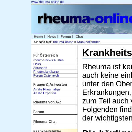
www.rheuma-online.de
Home
|
News
|
Forum
|
Chat
Sie sind hier:
rheuma-online
»
Krankheitsbilder
Krankheits
Für Österreich
rheuma-news Austria
Links
Rheuma ist ke
Adressen
Rheumalandkarte
auch keine einh
Forum Österreich
unter den Obe
Fragen & Antworten
An die Rheumaliga
Erkrankungen, 
An die Experten
zum Teil auch v
Rheuma von A-Z
Folgenden find
Forum
der wichtigst
Rheuma-Chat
Krankheitsbilder