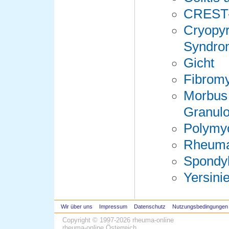
CREST
Cryopyr
Syndro
Gicht
Fibromy
Morbus
Granul
Polymyo
Rheumat
Spondyl
Yersinie
Wir über uns
Impressum
Datenschutz
Nutzungsbedingungen
Copyright © 1997-2026
rheuma-online
rheuma-online Österreich