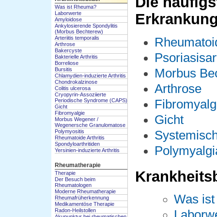
Die häufig
Was ist Rheuma?
Laborwerte
Erkrankun
Amyloidose
Ankylosierende Spondylitis
(Morbus Bechterew)
Arteriitis temporalis
Rheumatoid
Arthrose
Bakercyste
Psoriasisart
Bakterielle Arthritis
Borreliose
Bursitis
Morbus Be
Chlamydien-induzierte Arthritis
Chondrokalzinose
Arthrose
Colitis ulcerosa
Cryopyrin-Assoziierte
Periodische Syndrome (CAPS)
Fibromyalg
Gicht
Fibromyalgie
Gicht
Morbus Wegener /
Wegenersche Granulomatose
Polymyositis
Systemisch
Rheumatoide Arthritis
Spondyloarthritiden
Polymyalgia
Yersinien-induzierte Arthritis
Rheumatherapie
Krankheitsb
Therapie
Der Besuch beim
Rheumatologen
Moderne Rheumatherapie
Was is
Rheumafrüherkennung
Medikamentöse Therapie
Radon-Heilstollen
Laborw
Akupunktur bei rheumatischen