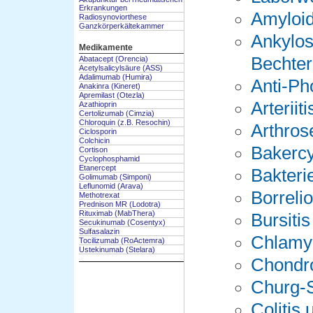
Erkrankungen
Amyloi
Radiosynoviorthese
Ganzkörperkältekammer
Ankylos
Medikamente
Bechte
Abatacept (Orencia)
Acetylsalicylsäure (ASS)
Adalimumab (Humira)
Anti-Ph
Anakinra (Kineret)
Apremilast (Otezla)
Arteriit
Azathioprin
Certolizumab (Cimzia)
Chloroquin (z.B. Resochin)
Arthros
Ciclosporin
Colchicin
Bakerc
Cortison
Cyclophosphamid
Etanercept
Bakterie
Golimumab (Simponi)
Leflunomid (Arava)
Borreli
Methotrexat
Prednison MR (Lodotra)
Rituximab (MabThera)
Bursitis
Secukinumab (Cosentyx)
Sulfasalazin
Chlamyd
Tocilizumab (RoActemra)
Ustekinumab (Stelara)
Chondr
Churg-
Colitis 