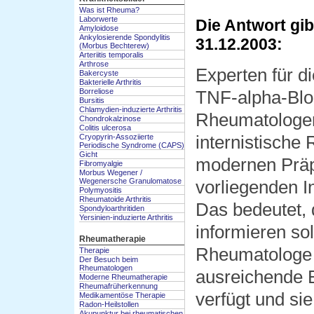
Was ist Rheuma?
Laborwerte
Die Antwort gi
Amyloidose
Ankylosierende Spondylitis
31.12.2003:
(Morbus Bechterew)
Arteriitis temporalis
Arthrose
Experten für di
Bakercyste
Bakterielle Arthritis
Borreliose
TNF-alpha-Bloc
Bursitis
Chlamydien-induzierte Arthritis
Rheumatologen.
Chondrokalzinose
Colitis ulcerosa
internistische
Cryopyrin-Assoziierte
Periodische Syndrome (CAPS)
Gicht
modernen Präp
Fibromyalgie
Morbus Wegener /
Wegenersche Granulomatose
vorliegenden I
Polymyositis
Rheumatoide Arthritis
Das bedeutet,
Spondyloarthritiden
Yersinien-induzierte Arthritis
informieren sol
Rheumatherapie
Rheumatologe 
Therapie
Der Besuch beim
Rheumatologen
ausreichende E
Moderne Rheumatherapie
Rheumafrüherkennung
verfügt und sie
Medikamentöse Therapie
Radon-Heilstollen
Akupunktur bei rheumatischen