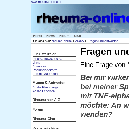
www.rheuma-online.de
Home
|
News
|
Forum
|
Chat
Sie sind hier:
rheuma-online
»
Archiv
»
Fragen und Antworten
Fragen un
Für Österreich
rheuma-news Austria
Links
Eine Frage von 
Adressen
Rheumalandkarte
Forum Österreich
Bei mir wirke
Fragen & Antworten
bei meiner Sp
An die Rheumaliga
An die Experten
mit TNF-alph
Rheuma von A-Z
möchte: An w
Forum
wenden?
Rheuma-Chat
Krankheitsbilder