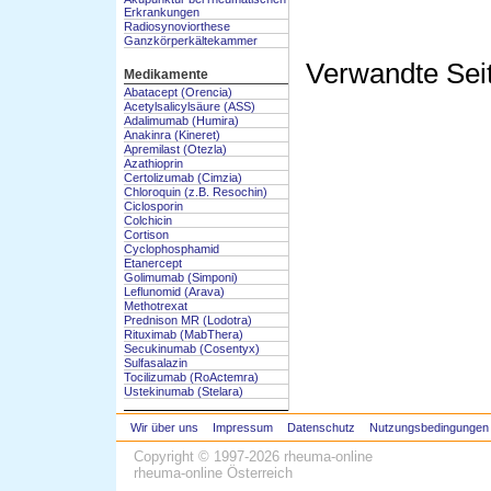
Erkrankungen
Radiosynoviorthese
Ganzkörperkältekammer
Verwandte Sei
Medikamente
Abatacept (Orencia)
Acetylsalicylsäure (ASS)
Adalimumab (Humira)
Anakinra (Kineret)
Apremilast (Otezla)
Azathioprin
Certolizumab (Cimzia)
Chloroquin (z.B. Resochin)
Ciclosporin
Colchicin
Cortison
Cyclophosphamid
Etanercept
Golimumab (Simponi)
Leflunomid (Arava)
Methotrexat
Prednison MR (Lodotra)
Rituximab (MabThera)
Secukinumab (Cosentyx)
Sulfasalazin
Tocilizumab (RoActemra)
Ustekinumab (Stelara)
Wir über uns
Impressum
Datenschutz
Nutzungsbedingungen
Copyright © 1997-2026
rheuma-online
rheuma-online Österreich