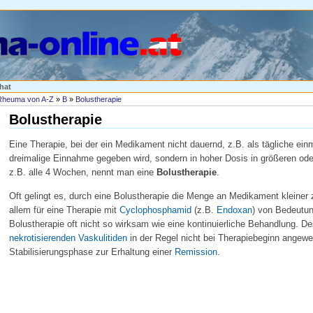
hat
Rheuma von A-Z
»
B
»
Bolustherapie
Bolustherapie
Eine Therapie, bei der ein Medikament nicht dauernd, z.B. als tägliche ein
dreimalige Einnahme gegeben wird, sondern in hoher Dosis in größeren od
z.B. alle 4 Wochen, nennt man eine
Bolustherapie
.
Oft gelingt es, durch eine Bolustherapie die Menge an Medikament kleiner z
allem für eine Therapie mit
Cyclophosphamid
(z.B.
Endoxan
) von Bedeutung
Bolustherapie oft nicht so wirksam wie eine kontinuierliche Behandlung. De
nekrotisierenden Vaskulitiden
in der Regel nicht bei Therapiebeginn angewe
Stabilisierungsphase zur Erhaltung einer
Remission
.