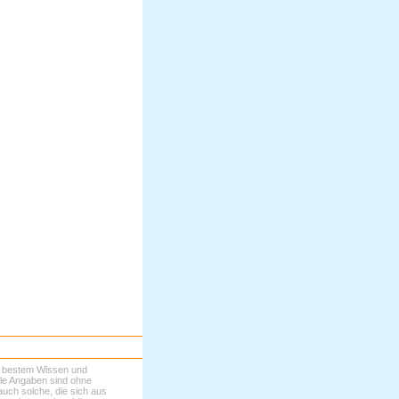
ch bestem Wissen und
Alle Angaben sind ohne
uch solche, die sich aus