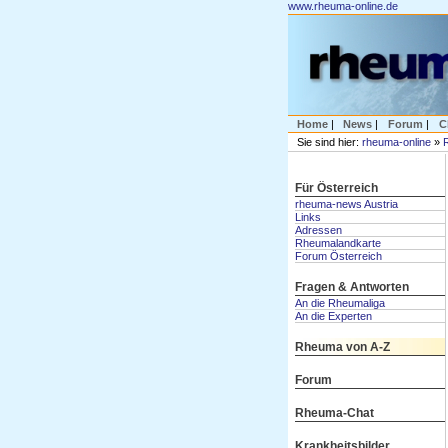
www.rheuma-online.de
Home
|
News
|
Forum
|
C
Sie sind hier:
rheuma-online
»
Für Österreich
rheuma-news Austria
Links
Adressen
Rheumalandkarte
Forum Österreich
Fragen & Antworten
An die Rheumaliga
An die Experten
Rheuma von A-Z
Forum
Rheuma-Chat
Krankheitsbilder