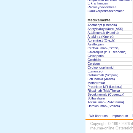
Erkrankungen
Radiosynoviorthese
Ganzkörperkältekammer
Medikamente
Abatacept (Orencia)
Acetylsalicylsäure (ASS)
Adalimumab (Humira)
Anakinra (Kineret)
Apremilast (Otezla)
Azathioprin
Certolizumab (Cimzia)
Chloroquin (z.B. Resochin)
Ciclosporin
Colchicin
Cortison
Cyclophosphamid
Etanercept
Golimumab (Simponi)
Leflunomid (Arava)
Methotrexat
Prednison MR (Lodotra)
Rituximab (MabThera)
Secukinumab (Cosentyx)
Sulfasalazin
Tocilizumab (RoActemra)
Ustekinumab (Stelara)
Wir über uns
Impressum
Copyright © 1997-2026
r
rheuma-online Österreic