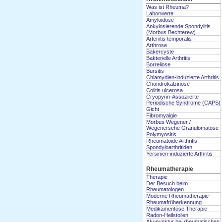
Was ist Rheuma?
Laborwerte
Amyloidose
Ankylosierende Spondylitis
(Morbus Bechterew)
Arteriitis temporalis
Arthrose
Bakercyste
Bakterielle Arthritis
Borreliose
Bursitis
Chlamydien-induzierte Arthritis
Chondrokalzinose
Colitis ulcerosa
Cryopyrin-Assoziierte
Periodische Syndrome (CAPS)
Gicht
Fibromyalgie
Morbus Wegener /
Wegenersche Granulomatose
Polymyositis
Rheumatoide Arthritis
Spondyloarthritiden
Yersinien-induzierte Arthritis
Rheumatherapie
Therapie
Der Besuch beim
Rheumatologen
Moderne Rheumatherapie
Rheumafrüherkennung
Medikamentöse Therapie
Radon-Heilstollen
Akupunktur bei rheumatischen