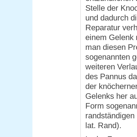
Stelle der Kno
und dadurch d
Reparatur verh
einem Gelenk m
man diesen Pr
sogenannten g
weiteren Verla
des Pannus dan
der knöchernen
Gelenks her au
Form sogenann
randständigen
lat. Rand).