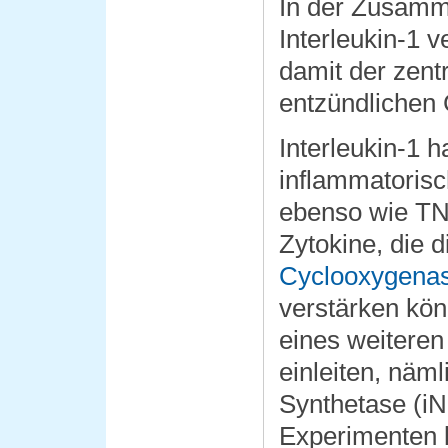
In der Zusamm
Interleukin-1 v
damit der zent
entzündlichen 
Interleukin-1 h
inflammatorisc
ebenso wie TN
Zytokine, die
Cyclooxygena
verstärken kön
eines weitere
einleiten, näml
Synthetase (i
Experimenten k