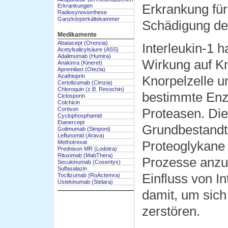
Erkrankung für
Erkrankungen
Radiosynoviorthese
Ganzkörperkältekammer
Schädigung des
Medikamente
Abatacept (Orencia)
Interleukin-1 h
Acetylsalicylsäure (ASS)
Adalimumab (Humira)
Wirkung auf Kn
Anakinra (Kineret)
Apremilast (Otezla)
Azathioprin
Knorpelzelle u
Certolizumab (Cimzia)
Chloroquin (z.B. Resochin)
bestimmte Enz
Ciclosporin
Colchicin
Cortison
Proteasen. Die
Cyclophosphamid
Etanercept
Grundbestandte
Golimumab (Simponi)
Leflunomid (Arava)
Methotrexat
Proteoglykane
Prednison MR (Lodotra)
Rituximab (MabThera)
Prozesse anzu
Secukinumab (Cosentyx)
Sulfasalazin
Einfluss von In
Tocilizumab (RoActemra)
Ustekinumab (Stelara)
damit, um sich
zerstören.