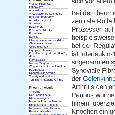
sich vor allem
Was ist Rheuma?
Laborwerte
Amyloidose
Bei der rheumat
Ankylosierende Spondylitis
(Morbus Bechterew)
zentrale Rolle
Arteriitis temporalis
Arthrose
Bakercyste
Prozessen auf 
Bakterielle Arthritis
Borreliose
beispielsweise
Bursitis
Chlamydien-induzierte Arthritis
Chondrokalzinose
bei der Regul
Colitis ulcerosa
Cryopyrin-Assoziierte
ist Interleukin
Periodische Syndrome (CAPS)
Gicht
Fibromyalgie
sogenannten sy
Morbus Wegener /
Wegenersche Granulomatose
Synoviale Fibr
Polymyositis
Rheumatoide Arthritis
Spondyloarthritiden
der
Gelenkinn
Yersinien-induzierte Arthritis
Arthritis den 
Rheumatherapie
Therapie
Pannus wuchert
Der Besuch beim
Rheumatologen
hinein, überzie
Moderne Rheumatherapie
Rheumafrüherkennung
Medikamentöse Therapie
Knochen ein un
Radon-Heilstollen
Akupunktur bei rheumatischen