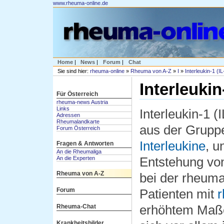
www.rheuma-online.de
Home
|
News
|
Forum
|
Chat
Sie sind hier:
rheuma-online
»
Rheuma von A-Z
»
I
»
Interleukin-1 (IL
Interleukin
Für Österreich
rheuma-news Austria
Links
Interleukin-1 (
Adressen
Rheumalandkarte
aus der Grupp
Forum Österreich
Interleukine
, u
Fragen & Antworten
An die Rheumaliga
An die Experten
Entstehung vo
Rheuma von A-Z
bei der rheum
Forum
Patienten mit
r
Rheuma-Chat
erhöhtem Maße
Krankheitsbilder