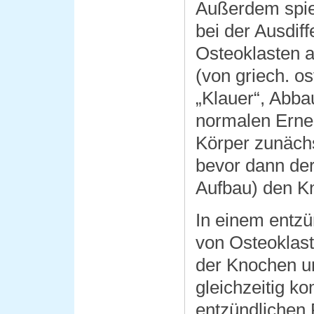
Außerdem spiel
bei der Ausdif
Osteoklasten a
(von griech. o
„Klauer“, Abbau
normalen Erne
Körper zunäch
bevor dann der 
Aufbau) den K
In einem entzü
von Osteoklast
der Knochen u
gleichzeitig k
entzündlichen 