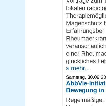
Vorträge zum
lokalen radiol
Therapiemögli
Magenschutz be
Erfahrungsberi
Rheumaerkrank
veranschaulich
einer Rheumae
glückliches Le
» mehr...
Samstag, 30.09.2
AbbVie-Initia
Bewegung in 
Regelmäßige, a