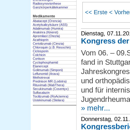
Radiosynoviorthese
Ganzkörperkältekammer
<< Erste
< Vorhe
Medikamente
Abatacept (Orencia)
Acetylsalicylsäure (ASS)
Adalimumab (Humira)
Dienstag, 07.11.2
Anakinra (Kineret)
Apremilast (Otezla)
Kongress der 
Azathioprin
Certolizumab (Cimzia)
Chloroquin (z.B. Resochin)
Vom 06. – 09.
Ciclosporin
Colchicin
Cortison
fand in Stuttga
Cyclophosphamid
Etanercept
Jahreskongress
Golimumab (Simponi)
Leflunomid (Arava)
Methotrexat
und orthopädi
Prednison MR (Lodotra)
Rituximab (MabThera)
und für interni
Secukinumab (Cosentyx)
Sulfasalazin
Tocilizumab (RoActemra)
Jugendrheumat
Ustekinumab (Stelara)
» mehr...
Donnerstag, 02.11
Kongressberic