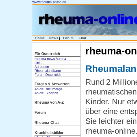
www.rheuma-online.de
Home
|
News
|
Forum
|
Chat
rheuma-onl
Für Österreich
rheuma-news Austria
Links
Rheumalan
Adressen
Rheumalandkarte
Forum Österreich
Rund 2 Million
Fragen & Antworten
An die Rheumaliga
rheumatischen 
An die Experten
Kinder. Nur et
Rheuma von A-Z
über eine ent
Forum
Sie leichter ei
Rheuma-Chat
rheuma-online.
Krankheitsbilder