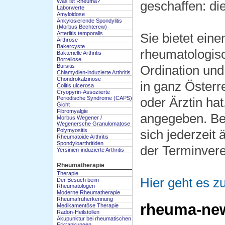
Was ist Rheuma?
geschaffen: di
Laborwerte
Amyloidose
Ankylosierende Spondylitis
(Morbus Bechterew)
Arteriitis temporalis
Sie bietet ein
Arthrose
Bakercyste
rheumatologisc
Bakterielle Arthritis
Borreliose
Bursitis
Ordination un
Chlamydien-induzierte Arthritis
Chondrokalzinose
in ganz Österr
Colitis ulcerosa
Cryopyrin-Assoziierte
Periodische Syndrome (CAPS)
oder Ärztin ha
Gicht
Fibromyalgie
angegeben. Be
Morbus Wegener /
Wegenersche Granulomatose
Polymyositis
sich jederzeit
Rheumatoide Arthritis
Spondyloarthritiden
der Terminver
Yersinien-induzierte Arthritis
Rheumatherapie
Therapie
Hier geht es 
Der Besuch beim
Rheumatologen
Moderne Rheumatherapie
Rheumafrüherkennung
rheuma-ne
Medikamentöse Therapie
Radon-Heilstollen
Akupunktur bei rheumatischen
Erkrankungen