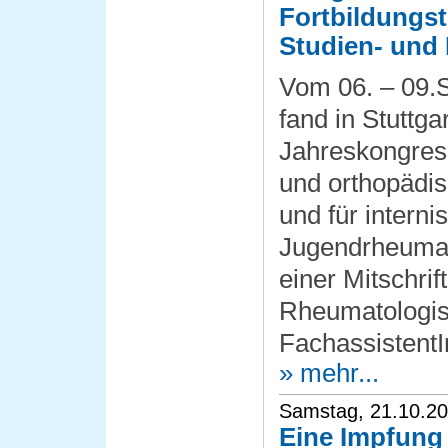
Fortbildungs
Studien- und
Vom 06. – 09.
fand in Stuttga
Jahreskongress
und orthopädi
und für interni
Jugendrheumato
einer Mitschrif
Rheumatologis
FachassistentI
» mehr...
Samstag, 21.10.2
Eine Impfun