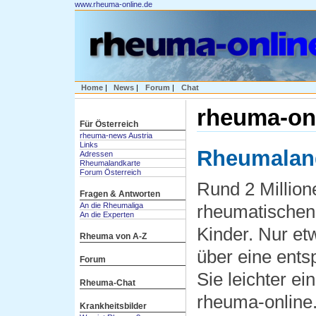
www.rheuma-online.de
Home
|
News
|
Forum
|
Chat
rheuma-onl
Für Österreich
rheuma-news Austria
Links
Rheumalan
Adressen
Rheumalandkarte
Forum Österreich
Rund 2 Million
Fragen & Antworten
An die Rheumaliga
rheumatischen 
An die Experten
Kinder. Nur et
Rheuma von A-Z
über eine ent
Forum
Sie leichter ei
Rheuma-Chat
rheuma-online.
Krankheitsbilder