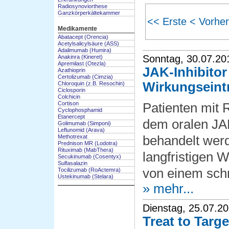
Radiosynoviorthese
Ganzkörperkältekammer
<< Erste
< Vorher
Medikamente
Abatacept (Orencia)
Acetylsalicylsäure (ASS)
Adalimumab (Humira)
Sonntag, 30.07.20
Anakinra (Kineret)
Apremilast (Otezla)
JAK-Inhibitor 
Azathioprin
Certolizumab (Cimzia)
Wirkungseintr
Chloroquin (z.B. Resochin)
Ciclosporin
Colchicin
Cortison
Patienten mit R
Cyclophosphamid
Etanercept
dem oralen JAK
Golimumab (Simponi)
Leflunomid (Arava)
Methotrexat
behandelt wer
Prednison MR (Lodotra)
Rituximab (MabThera)
langfristigen 
Secukinumab (Cosentyx)
Sulfasalazin
von einem schne
Tocilizumab (RoActemra)
Ustekinumab (Stelara)
» mehr...
Dienstag, 25.07.2
Treat to Targ