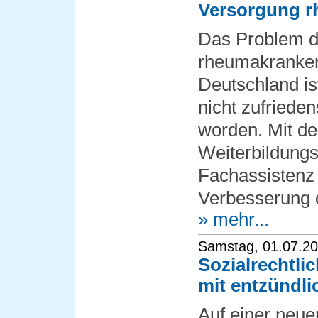
Versorgung r
Das Problem d
rheumakranker
Deutschland is
nicht zufrieden
worden. Mit d
Weiterbildung
Fachassistenz w
Verbesserung d
» mehr...
Samstag, 01.07.2
Sozialrechtli
mit entzündl
Auf einer neue