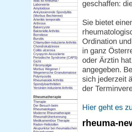
Was ist Rheuma?
geschaffen: di
Laborwerte
Amyloidose
Ankylosierende Spondylitis
(Morbus Bechterew)
Arteriitis temporalis
Sie bietet ein
Arthrose
Bakercyste
rheumatologisc
Bakterielle Arthritis
Borreliose
Bursitis
Ordination un
Chlamydien-induzierte Arthritis
Chondrokalzinose
in ganz Österr
Colitis ulcerosa
Cryopyrin-Assoziierte
Periodische Syndrome (CAPS)
oder Ärztin ha
Gicht
Fibromyalgie
angegeben. Be
Morbus Wegener /
Wegenersche Granulomatose
Polymyositis
sich jederzeit
Rheumatoide Arthritis
Spondyloarthritiden
der Terminver
Yersinien-induzierte Arthritis
Rheumatherapie
Therapie
Hier geht es 
Der Besuch beim
Rheumatologen
Moderne Rheumatherapie
Rheumafrüherkennung
rheuma-ne
Medikamentöse Therapie
Radon-Heilstollen
Akupunktur bei rheumatischen
Erkrankungen